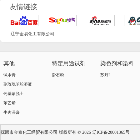
友情链接
辽宁金易化工有限公司
其他
特定用途试剂
染色剂和染料
试水膏
滑石粉
苏丹I
副玫瑰苯胺溶液
钙基蒙脱土
苯乙烯
牛肉浸膏
抚顺市金泰化工经贸有限公司
版权所有 © 2026
辽ICP备20001365号