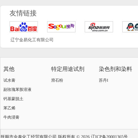
友情链接
辽宁金易化工有限公司
其他
特定用途试剂
染色剂和染料
试水膏
滑石粉
苏丹I
副玫瑰苯胺溶液
钙基蒙脱土
苯乙烯
牛肉浸膏
抚顺市金泰化工经贸有限公司
版权所有 © 2026
辽ICP备20001365号